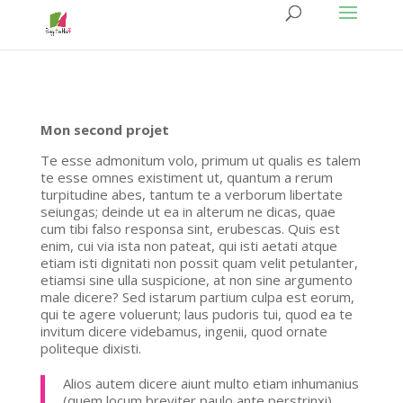
Mon second projet
Te esse admonitum volo, primum ut qualis es talem
te esse omnes existiment ut, quantum a rerum
turpitudine abes, tantum te a verborum libertate
seiungas; deinde ut ea in alterum ne dicas, quae
cum tibi falso responsa sint, erubescas. Quis est
enim, cui via ista non pateat, qui isti aetati atque
etiam isti dignitati non possit quam velit petulanter,
etiamsi sine ulla suspicione, at non sine argumento
male dicere? Sed istarum partium culpa est eorum,
qui te agere voluerunt; laus pudoris tui, quod ea te
invitum dicere videbamus, ingenii, quod ornate
politeque dixisti.
Alios autem dicere aiunt multo etiam inhumanius
(quem locum breviter paulo ante perstrinxi)