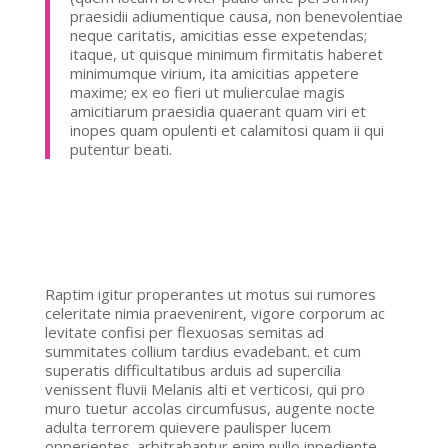
praesidii adiumentique causa, non benevolentiae
neque caritatis, amicitias esse expetendas;
itaque, ut quisque minimum firmitatis haberet
minimumque virium, ita amicitias appetere
maxime; ex eo fieri ut mulierculae magis
amicitiarum praesidia quaerant quam viri et
inopes quam opulenti et calamitosi quam ii qui
putentur beati.
Raptim igitur properantes ut motus sui rumores
celeritate nimia praevenirent, vigore corporum ac
levitate confisi per flexuosas semitas ad
summitates collium tardius evadebant. et cum
superatis difficultatibus arduis ad supercilia
venissent fluvii Melanis alti et verticosi, qui pro
muro tuetur accolas circumfusus, augente nocte
adulta terrorem quievere paulisper lucem
opperientes. arbitrabantur enim nullo inpediente